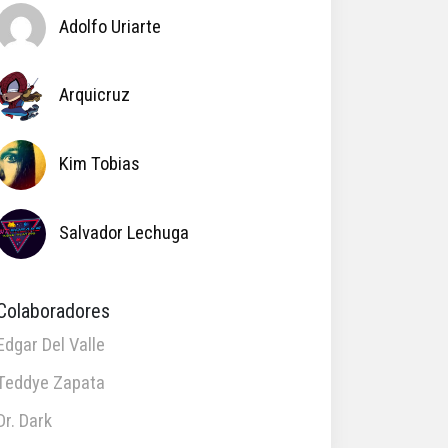
Adolfo Uriarte
Arquicruz
Kim Tobias
Salvador Lechuga
Colaboradores
Edgar Del Valle
Teddye Zapata
Dr. Dark