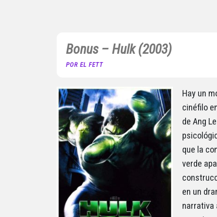
Bonus – Hulk (2003)
POR EL FETT
Hay un mo
cinéfilo e
de Ang Le
psicológi
que la co
verde apa
construcc
en un dram
narrativa