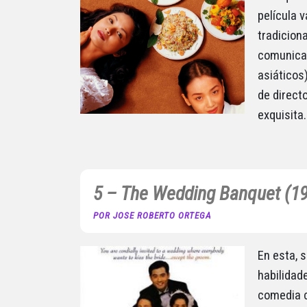
película 
tradicion
comunicac
asiáticos
de direct
exquisita.
5 – The Wedding Banquet (1
POR JOSE ROBERTO ORTEGA
En esta, 
habilidad
comedia c