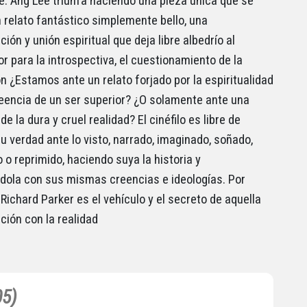
e. Ang Lee triunfa haciendo una pieza única que se
n relato fantástico simplemente bello, una
ión y unión espiritual que deja libre albedrío al
r para la introspectiva, el cuestionamiento de la
n ¿Estamos ante un relato forjado por la espiritualidad
reencia de un ser superior? ¿O solamente ante una
e la dura y cruel realidad? El cinéfilo es libre de
u verdad ante lo visto, narrado, imaginado, soñado,
 o reprimido, haciendo suya la historia y
ola con sus mismas creencias e ideologías. Por
Richard Parker es el vehículo y el secreto de aquella
ción con la realidad
05)