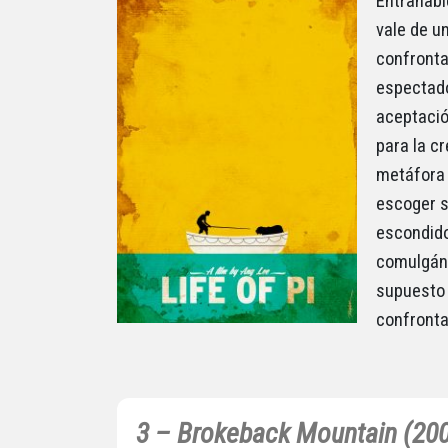
Entrañabl
vale de u
confrontac
espectado
aceptació
para la c
metáfora d
escoger s
escondido
comulgánd
supuesto 
confronta
3 – Brokeback Mountain (20