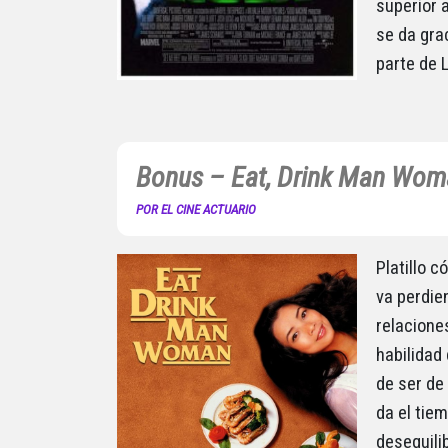
superior 
se da gra
parte de 
Bonus – Eat, Drink Man Wom
POR EL CINE ACTUARIO
Platillo 
va perdie
relacione
habilidad
de ser de
da el tie
desequilib