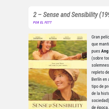
2 – Sense and Sensibility (19
POR EL FETT
Gran pelí
que manti
pues
Ang
(sobre t
solemnes 
repleto d
Berlín en
tipo de p
de la his
sociedad)
de época,