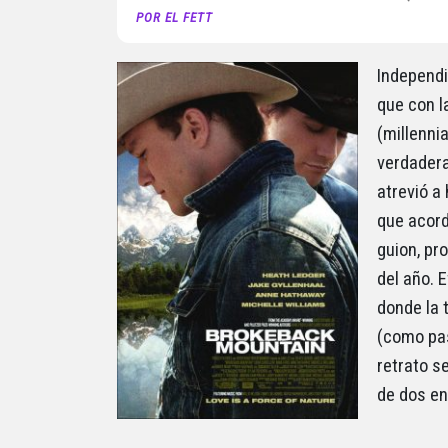
POR EL FETT
Independi
que con l
(millenni
verdadera
atrevió a
que acord
guion, pr
del año. 
donde la 
(como pas
retrato s
de dos en