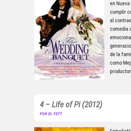
en Nueva 
cumplir c
al contra
comedia d
emocional
generacion
de la fam
como Mejo
productor
4 – Life of Pi (2012)
POR EL FETT