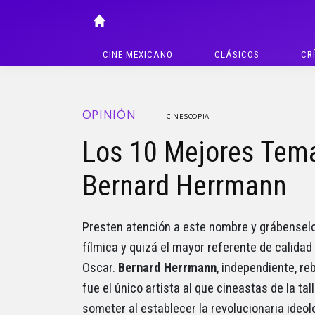
CINE MEXICANO
CLÁSICOS
CR
OPINIÓN
CINESCOPIA
Los 10 Mejores Tema
Bernard Herrmann
Presten atención a este nombre y grábenselo
fílmica y quizá el mayor referente de calida
Oscar.
Bernard Herrmann
, independiente, re
fue el único artista al que cineastas de la tal
someter al establecer la revolucionaria ideo