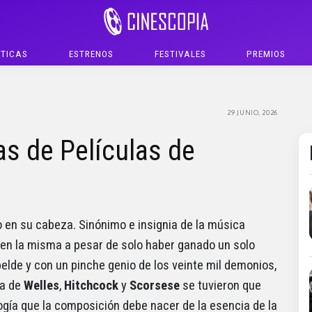
ÍTICAS
ESTRENOS
FESTIVALES
PREMIOS
29 JUNIO, 2026
s de Películas de
 en su cabeza. Sinónimo e insignia de la música
d en la misma a pesar de solo haber ganado un solo
belde y con un pinche genio de los veinte mil demonios,
la de
Welles
,
Hitchcock
y
Scorsese
se tuvieron que
logía que la composición debe nacer de la esencia de la