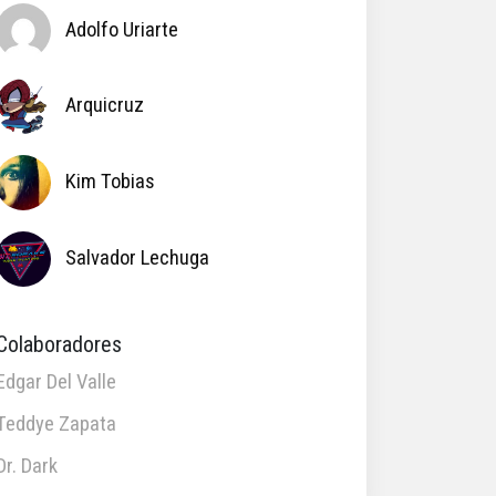
Adolfo Uriarte
Arquicruz
Kim Tobias
Salvador Lechuga
Colaboradores
Edgar Del Valle
Teddye Zapata
Dr. Dark