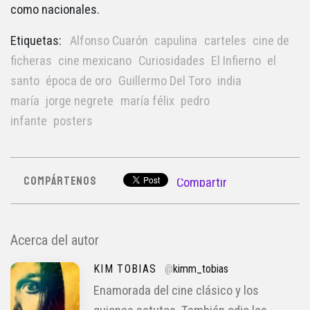
como nacionales.
Etiquetas:
Alfonso Cuarón
capulina
carteles
cine de
ficheras
cine mexicano
Curiosidades
El Infierno
el
santo
época de oro
Guillermo Del Toro
india
maría
jorge negrete
maría félix
pedro
infante
posters
COMPÁRTENOS
Compartir
Acerca del autor
KIM TOBIAS
@
kimm_tobias
Enamorada del cine clásico y los