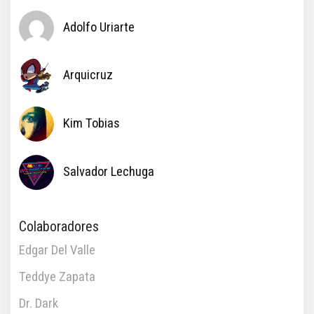
Adolfo Uriarte
Arquicruz
Kim Tobias
Salvador Lechuga
Colaboradores
Edgar Del Valle
Teddye Zapata
Dr. Dark