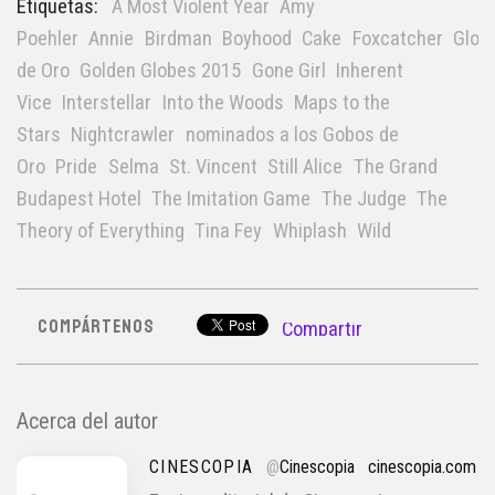
Etiquetas:
A Most Violent Year
Amy
Poehler
Annie
Birdman
Boyhood
Cake
Foxcatcher
Glob
de Oro
Golden Globes 2015
Gone Girl
Inherent
Vice
Interstellar
Into the Woods
Maps to the
Stars
Nightcrawler
nominados a los Gobos de
Oro
Pride
Selma
St. Vincent
Still Alice
The Grand
Budapest Hotel
The Imitation Game
The Judge
The
Theory of Everything
Tina Fey
Whiplash
Wild
COMPÁRTENOS
Compartir
Acerca del autor
CINESCOPIA
@
Cinescopia
cinescopia.com