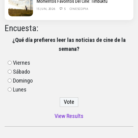
Momentos Favoritos Del Cine: Timbuktu
15 JUN, 2026
5
CINESCOPIA
Encuesta:
¿Qué día prefieres leer las noticias de cine de la
semana?
Viernes
Sábado
Domingo
Lunes
View Results