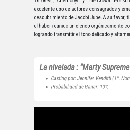
Thrones”, “Chernobyl” y “The Crown”. Por su t
excelente uso de actores consagrados y emer
descubrimiento de Jacobi Jupe. A su favor, ti
el haber reunido un elenco orgánicamente con
logrando transmitir el tono delicado y altame
La nivelada : “Marty Supreme
Casting por: Jennifer Venditti (1ª. No
Probabilidad de Ganar: 10%