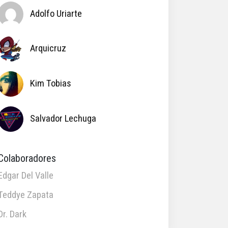
Adolfo Uriarte
Arquicruz
Kim Tobias
Salvador Lechuga
Colaboradores
Edgar Del Valle
Teddye Zapata
Dr. Dark