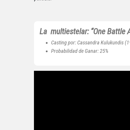
La multiestelar: “One Battle 
Casting por: Cassandra Kulukundis (1
Probabilidad de Ganar: 25%