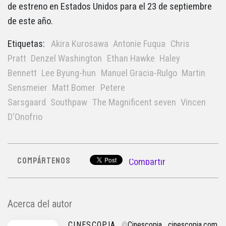
de estreno en Estados Unidos para el 23 de septiembre
de este año.
Etiquetas:
Akira Kurosawa
Antonie Fuqua
Chris
Pratt
Denzel Washington
Ethan Hawke
Haley
Bennett
Lee Byung-hun
Manuel Gracia-Rulgo
Martin
Sensmeier
Matt Bomer
Petere
Sarsgaard
Southpaw
The Magnificent seven
Vincen
D'Onofrio
COMPÁRTENOS
Compartir
Acerca del autor
CINESCOPIA
@
Cinescopia
cinescopia.com