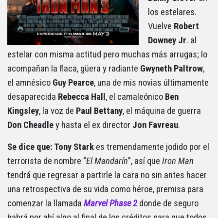
los estelares.
Vuelve
Robert
Downey
Jr
. al
estelar con misma actitud pero muchas más arrugas; lo
acompañan la flaca, güera y radiante
Gwyneth
Paltrow
,
el amnésico
Guy
Pearce
, una de mis novias últimamente
desaparecida
Rebecca
Hall
, el camaleónico
Ben
Kingsley
, la voz de
Paul
Bettany
, el máquina de guerra
Don
Cheadle
y hasta el ex director
Jon
Favreau
.
Se dice que: Tony Stark
es tremendamente jodido por el
terrorista de nombre “
El Mandarín
”, así que
Iron Man
tendrá que regresar a partirle la cara no sin antes hacer
una retrospectiva de su vida como héroe, premisa para
comenzar la llamada
Marvel Phase 2
donde de seguro
habrá por ahí algo al final de los créditos para que todos