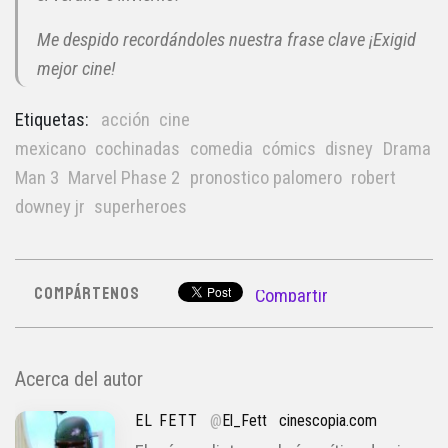
Me despido recordándoles nuestra frase clave ¡Exigid
mejor cine!
Etiquetas:
acción
cine
mexicano
cochinadas
comedia
cómics
disney
Drama
I
Man 3
Marvel Phase 2
pronostico palomero
robert
downey jr
superheroes
COMPÁRTENOS
Compartir
Acerca del autor
EL FETT
@
El_Fett
cinescopia.com