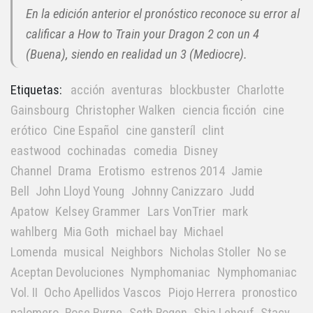
En la edición anterior el pronóstico reconoce su error al
calificar a How to Train your Dragon 2 con un 4
(Buena), siendo en realidad un 3 (Mediocre).
Etiquetas:
acción
aventuras
blockbuster
Charlotte
Gainsbourg
Christopher Walken
ciencia ficción
cine
erótico
Cine Español
cine gansteríl
clint
eastwood
cochinadas
comedia
Disney
Channel
Drama
Erotismo
estrenos 2014
Jamie
Bell
John Lloyd Young
Johnny Canizzaro
Judd
Apatow
Kelsey Grammer
Lars VonTrier
mark
wahlberg
Mia Goth
michael bay
Michael
Lomenda
musical
Neighbors
Nicholas Stoller
No se
Aceptan Devoluciones
Nymphomaniac
Nymphomaniac
Vol. II
Ocho Apellidos Vascos
Piojo Herrera
pronostico