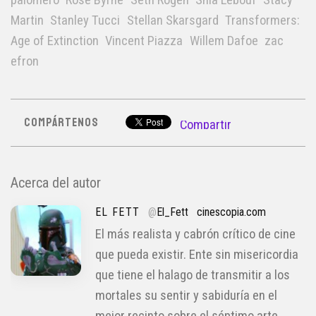
palomero
Rose Byrne
Seth Rogen
Shia Lebouf
Stacy
Martin
Stanley Tucci
Stellan Skarsgard
Transformers:
Age of Extinction
Vincent Piazza
Willem Dafoe
zac
efron
COMPÁRTENOS
Compartir
Acerca del autor
EL FETT
@
El_Fett
cinescopia.com
El más realista y cabrón crítico de cine
que pueda existir. Ente sin misericordia
que tiene el halago de transmitir a los
mortales su sentir y sabiduría en el