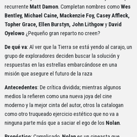
recurrente
Matt Damon
. Completan nombres como
Wes
Bentley, Michael Caine, Mackenzie Foy, Casey Affleck,
Topher Grace, Ellen Burstyn, John Lithgow
y
David
Oyelowo
¿Pequeño gran reparto no creen?
De qué va
: Al ver que la Tierra se está yendo al carajo, un
grupo de exploradores deciden buscar la solución y
respuestas en las estrellas embarcándose en una
misión que asegure el futuro de la raza
Antecedentes
: De crítica dividida; mientras algunos
medios la refieren como una nueva joya del cine
moderno y la mejor cinta del autor, otros la catalogan
como otro truqueado ejercicio estético que no va a
ninguna parte más que a saciar el ego de los
Nolan
.
Pronóstico
: Complicado.
Nolan
es un cineasta que