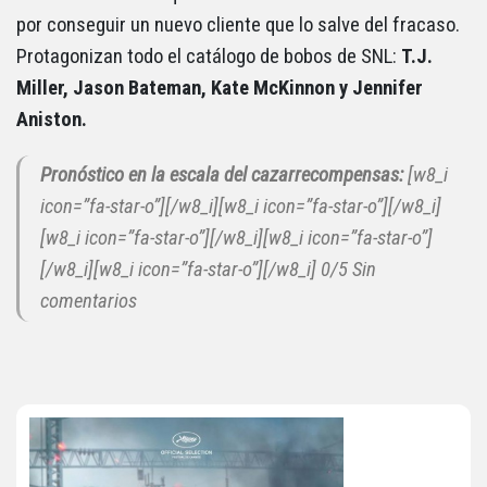
por conseguir un nuevo cliente que lo salve del fracaso.
Protagonizan todo el catálogo de bobos de SNL:
T.J.
Miller, Jason Bateman, Kate McKinnon y Jennifer
Aniston.
Pronóstico en la escala del cazarrecompensas:
[w8_i
icon=”fa-star-o”][/w8_i][w8_i icon=”fa-star-o”][/w8_i]
[w8_i icon=”fa-star-o”][/w8_i][w8_i icon=”fa-star-o”]
[/w8_i][w8_i icon=”fa-star-o”][/w8_i] 0/5 Sin
comentarios