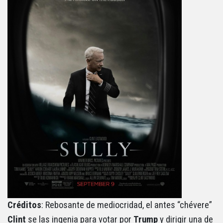
Créditos
: Rebosante de mediocridad, el antes “chévere”
Clint
se las ingenia para votar por
Trump
y dirigir una de