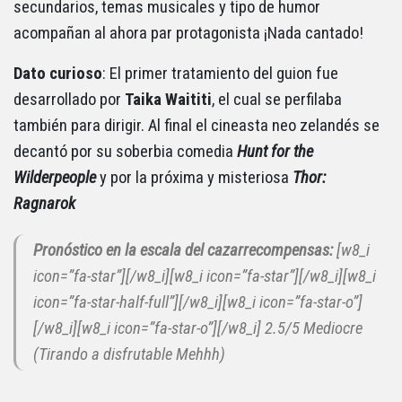
secundarios, temas musicales y tipo de humor
acompañan al ahora par protagonista ¡Nada cantado!
Dato curioso
: El primer tratamiento del guion fue
desarrollado por
Taika Waititi
, el cual se perfilaba
también para dirigir. Al final el cineasta neo zelandés se
decantó por su soberbia comedia
Hunt for the
Wilderpeople
y por la próxima y misteriosa
Thor:
Ragnarok
Pronóstico en la escala del cazarrecompensas:
[w8_i
icon=”fa-star”][/w8_i][w8_i icon=”fa-star”][/w8_i][w8_i
icon=”fa-star-half-full”][/w8_i][w8_i icon=”fa-star-o”]
[/w8_i][w8_i icon=”fa-star-o”][/w8_i]
2.5/5 Mediocre
(Tirando a disfrutable Mehhh)