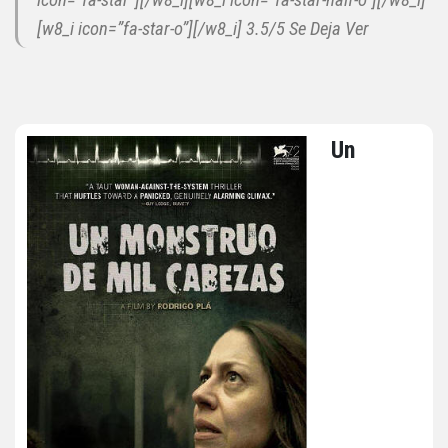
icon=”fa-star”][/w8_i][w8_i icon=”fa-star-half-o”][/w8_i]
[w8_i icon=”fa-star-o”][/w8_i] 3.5/5 Se Deja Ver
Un