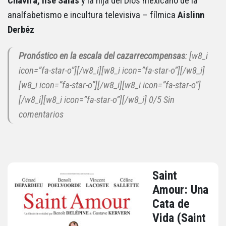
Chavira, Ilse Salas
y la hija del Dios mexicano de la
analfabetismo e incultura televisiva – fílmica
Aislinn
Derbéz
Pronóstico en la escala del cazarrecompensas
: [w8_i
icon=”fa-star-o”][/w8_i][w8_i icon=”fa-star-o”][/w8_i]
[w8_i icon=”fa-star-o”][/w8_i][w8_i icon=”fa-star-o”]
[/w8_i][w8_i icon=”fa-star-o”][/w8_i] 0/5 Sin
comentarios
Saint
Amour: Una
Cata de
Vida (Saint