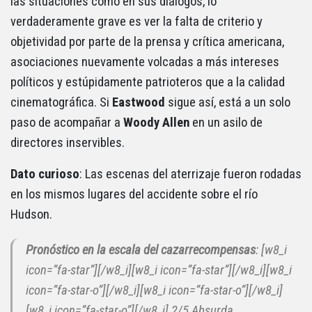
las situaciones como en sus diálogos, lo
verdaderamente grave es ver la falta de criterio y
objetividad por parte de la prensa y crítica americana,
asociaciones nuevamente volcadas a más intereses
políticos y estúpidamente patrioteros que a la calidad
cinematográfica. Si
Eastwood
sigue así, está a un solo
paso de acompañar a
Woody Allen
en un asilo de
directores inservibles.
Dato curioso
: Las escenas del aterrizaje fueron rodadas
en los mismos lugares del accidente sobre el río
Hudson.
Pronóstico en la escala del cazarrecompensas
: [w8_i
icon=”fa-star”][/w8_i][w8_i icon=”fa-star”][/w8_i][w8_i
icon=”fa-star-o”][/w8_i][w8_i icon=”fa-star-o”][/w8_i]
[w8_i icon=”fa-star-o”][/w8_i] 2/5 Absurda