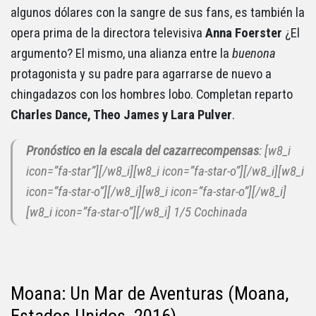
algunos dólares con la sangre de sus fans, es también la
opera prima de la directora televisiva
Anna Foerster
¿El
argumento? El mismo, una alianza entre la
buenona
protagonista y su padre para agarrarse de nuevo a
chingadazos con los hombres lobo. Completan reparto
Charles Dance, Theo James y Lara Pulver
.
Pronóstico en la escala del cazarrecompensas
: [w8_i
icon=”fa-star”][/w8_i][w8_i icon=”fa-star-o”][/w8_i][w8_i
icon=”fa-star-o”][/w8_i][w8_i icon=”fa-star-o”][/w8_i]
[w8_i icon=”fa-star-o”][/w8_i] 1/5 Cochinada
Moana: Un Mar de Aventuras (Moana,
Estados Unidos, 2016)