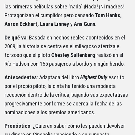
las primeras películas sobre “nada” ¡Nada! ¡Ni madres!
Protagonizan el cumplidor pero cansado
Tom Hanks,
Aaron Eckhart, Laura Linney
y
Ana
Gunn
.
De qué va
: Basada en hechos reales acontecidos en el
2009, la historia se centra en el milagroso aterrizaje
forzoso que el piloto
Chesley Sullenberg
realizó en el
Río Hudson con 155 pasajeros a bordo y ningún herido.
Antecedentes
: Adaptada del libro
Highest Duty
escrito
por el propio piloto, la cinta ha tenido una modesta
recepción dentro de la crítica, bajando sus expectativas
progresivamente conforme se acerca la fecha de las
nominaciones a los premios americanos.
Pronóstico
: ¿Quieren saber cómo les pueden devolver
su dinero en Cinepolis venciendo a su supuesta