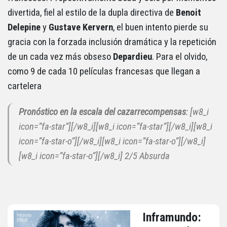
divertida, fiel al estilo de la dupla directiva de
Benoit
Delepine
y
Gustave Kervern
, el buen intento pierde su
gracia con la forzada inclusión dramática y la repetición
de un cada vez más obseso
Depardieu
. Para el olvido,
como 9 de cada 10 películas francesas que llegan a
cartelera
Pronóstico en la escala del cazarrecompensas
: [w8_i
icon=”fa-star”][/w8_i][w8_i icon=”fa-star”][/w8_i][w8_i
icon=”fa-star-o”][/w8_i][w8_i icon=”fa-star-o”][/w8_i]
[w8_i icon=”fa-star-o”][/w8_i] 2/5 Absurda
Inframundo: