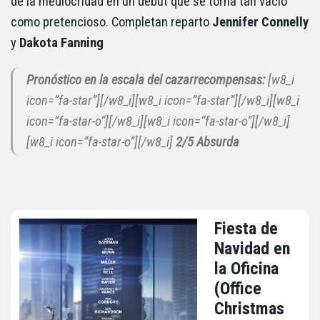
de la mediocridad en un debut que se torna tan vacío
como pretencioso. Completan reparto
Jennifer Connelly
y
Dakota Fanning
Pronóstico en la escala del cazarrecompensas:
[w8_i
icon=”fa-star”][/w8_i][w8_i icon=”fa-star”][/w8_i][w8_i
icon=”fa-star-o”][/w8_i][w8_i icon=”fa-star-o”][/w8_i]
[w8_i icon=”fa-star-o”][/w8_i]
2/5 Absurda
Fiesta de
Navidad en
la Oficina
(Office
Christmas