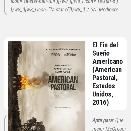
icon=”fa-star-half-full”][/w8_i][w8_i icon=”fa-star-o”]
[/w8_i][w8_i icon=”fa-star-o”][/w8_i]
2.5/5 Mediocre
El Fin del
Sueño
Americano
(American
Pastoral,
Estados
Unidos,
2016)
Apta para
: Que
mejor McGregor