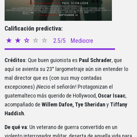
Calificación predictiva:
2.5/5
Mediocre
Créditos
: Que buen guionista es
Paul Schrader
, que
aquí se avienta su 23° largometraje aún sin entender lo
mal director que es (con sus muy contadas
excepciones) ¡Necio el señorón! Protagonizan el
guatemalteco más querido de Hollywood,
Oscar Isaac
,
acompañado de
Willem Dafoe, Tye Sheridan
y
Tiffany
Haddish
.
De qué va
: Un veterano de guerra convertido en un
violento interrogador militar, deserta de aquella vida para