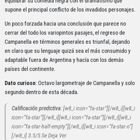
equilibrar su comedia negra con el dramatismo que
supone el principal conflicto de los invadidos personajes.
Un poco forzada hacia una conclusión que parece no
cerrar del todo los variopintos pasajes, el regreso de
Campanella en términos generales es triunfal, dejando
en claro que su lenguaje quizá sea el más consumido y
adaptable fuera de Argentina y hacía con los demás
países del continente.
Dato curioso
: Octavo largometraje de Campanella y solo
segundo dentro de esta década.
Calificación predictiva
: [w8_i icon=”fa-star”][/w8_i][w8_i
icon=”fa-star”][/w8_i][w8_i icon=”fa-star”][/w8_i][w8_i
icon=”fa-star-half-empty”][/w8_i][w8_i icon=”fa-star-o”]
[/w8_i] 3.5/5 Se Deja Ver