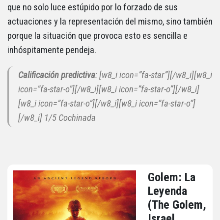
que no solo luce estúpido por lo forzado de sus
actuaciones y la representación del mismo, sino también
porque la situación que provoca esto es sencilla e
inhóspitamente pendeja.
Calificación predictiva
: [w8_i icon=”fa-star”][/w8_i][w8_i
icon=”fa-star-o”][/w8_i][w8_i icon=”fa-star-o”][/w8_i]
[w8_i icon=”fa-star-o”][/w8_i][w8_i icon=”fa-star-o”]
[/w8_i] 1/5 Cochinada
Golem: La
Leyenda
(The Golem,
Israel,