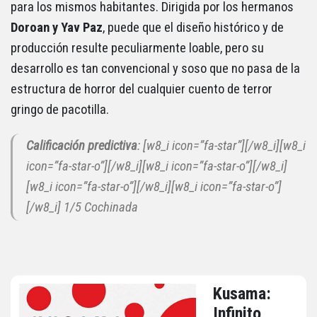
para los mismos habitantes. Dirigida por los hermanos
Doroan y Yav Paz
, puede que el diseño histórico y de
producción resulte peculiarmente loable, pero su
desarrollo es tan convencional y soso que no pasa de la
estructura de horror del cualquier cuento de terror
gringo de pacotilla.
Calificación predictiva
: [w8_i icon=”fa-star”][/w8_i][w8_i
icon=”fa-star-o”][/w8_i][w8_i icon=”fa-star-o”][/w8_i]
[w8_i icon=”fa-star-o”][/w8_i][w8_i icon=”fa-star-o”]
[/w8_i] 1/5 Cochinada
Kusama:
Infinito