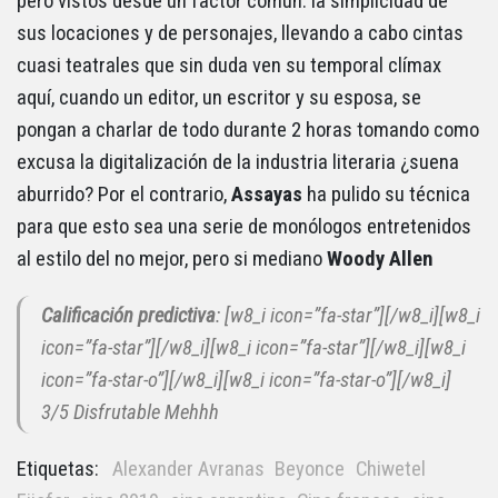
pero vistos desde un factor común: la simplicidad de
sus locaciones y de personajes, llevando a cabo cintas
cuasi teatrales que sin duda ven su temporal clímax
aquí, cuando un editor, un escritor y su esposa, se
pongan a charlar de todo durante 2 horas tomando como
excusa la digitalización de la industria literaria ¿suena
aburrido? Por el contrario,
Assayas
ha pulido su técnica
para que esto sea una serie de monólogos entretenidos
al estilo del no mejor, pero si mediano
Woody
Allen
Calificación predictiva
: [w8_i icon=”fa-star”][/w8_i][w8_i
icon=”fa-star”][/w8_i][w8_i icon=”fa-star”][/w8_i][w8_i
icon=”fa-star-o”][/w8_i][w8_i icon=”fa-star-o”][/w8_i]
3/5 Disfrutable Mehhh
Etiquetas:
Alexander Avranas
Beyonce
Chiwetel