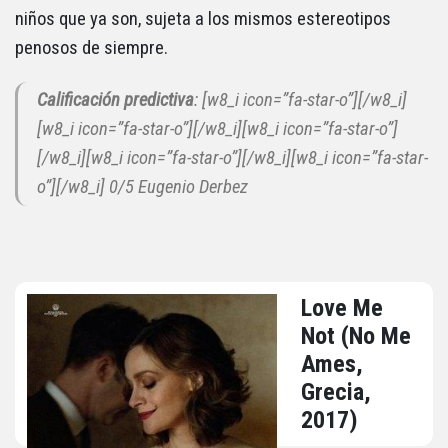
niños que ya son, sujeta a los mismos estereotipos
penosos de siempre.
Calificación predictiva
: [w8_i icon=”fa-star-o”][/w8_i]
[w8_i icon=”fa-star-o”][/w8_i][w8_i icon=”fa-star-o”]
[/w8_i][w8_i icon=”fa-star-o”][/w8_i][w8_i icon=”fa-star-
o”][/w8_i] 0/5 Eugenio Derbez
Love Me
Not (No Me
Ames,
Grecia,
2017)