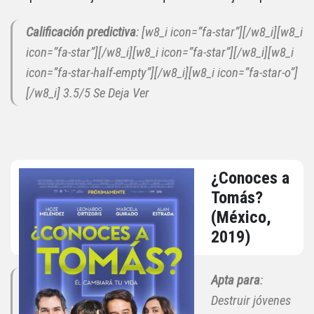
Calificación predictiva
: [w8_i icon=”fa-star”][/w8_i][w8_i
icon=”fa-star”][/w8_i][w8_i icon=”fa-star”][/w8_i][w8_i
icon=”fa-star-half-empty”][/w8_i][w8_i icon=”fa-star-o”]
[/w8_i] 3.5/5 Se Deja Ver
¿Conoces a
Tomás?
(México,
2019)
Apta para
:
Destruir jóvenes