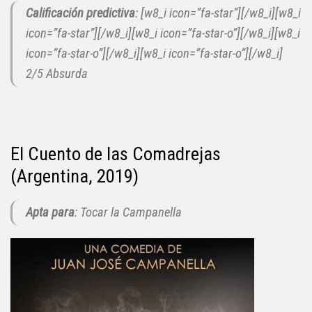
Calificación predictiva
: [w8_i icon=”fa-star”][/w8_i][w8_i
icon=”fa-star”][/w8_i][w8_i icon=”fa-star-o”][/w8_i][w8_i
icon=”fa-star-o”][/w8_i][w8_i icon=”fa-star-o”][/w8_i]
2/5 Absurda
El Cuento de las Comadrejas
(Argentina, 2019)
Apta para
: Tocar la Campanella