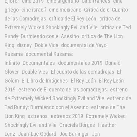
Ejiofor
cine 2019
cine argentino
Cine frances
cine
griego
cine israelí
cine mexicano
Crítica de el Cuento
de las Comadrejas
crítica de El Rey León
crítica de
Extremely Wicked Shockingly Evil and Vile
crítica de Ted
Bundy: Durmiendo con el Asesino
crítica de The Lion
King
disney
Doble Vida
documental de Yayoi
Kusama
documental Kusama:
Infinito
Documentales
documentales 2019
Donald
Glover
Double Vies
El cuento de las comadrejas
El
Golem
El Libro de Imágenes
El Rey León
El Rey León
2019
estreno de El cuento de las comadrejas
estreno
de Extremely Wicked Shockingly Evil and Vile
estreno de
Ted Bundy: Durmiendo con el Asesino
estreno de The
Lion King
estrenos
estrenos 2019
Extremely Wicked
Shockingly Evil and Vile
Graciela Borges
Heather
Lenz
Jean-Luc Godard
Joe Berlinger
Jon