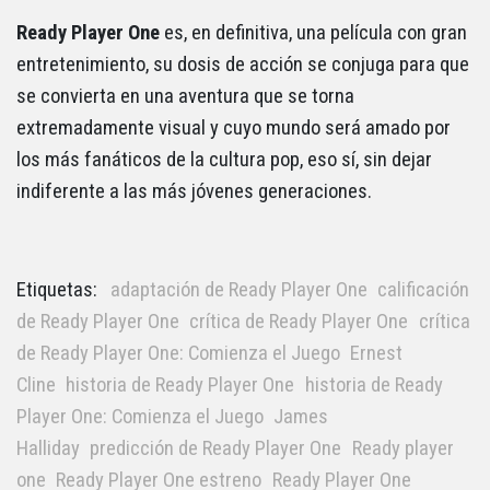
Ready Player One
es, en definitiva, una película con gran
entretenimiento, su dosis de acción se conjuga para que
se convierta en una aventura que se torna
extremadamente visual y cuyo mundo será amado por
los más fanáticos de la cultura pop, eso sí, sin dejar
indiferente a las más jóvenes generaciones.
Etiquetas:
adaptación de Ready Player One
calificación
de Ready Player One
crítica de Ready Player One
crítica
de Ready Player One: Comienza el Juego
Ernest
Cline
historia de Ready Player One
historia de Ready
Player One: Comienza el Juego
James
Halliday
predicción de Ready Player One
Ready player
one
Ready Player One estreno
Ready Player One