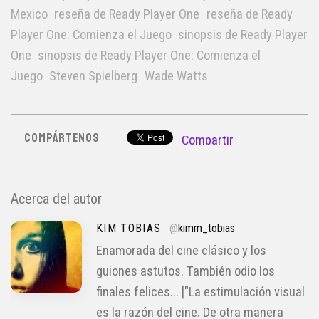
Mexico
reseña de Ready Player One
reseña de Ready
Player One: Comienza el Juego
sinopsis de Ready Player
One
sinopsis de Ready Player One: Comienza el
Juego
Steven Spielberg
Wade Watts
COMPÁRTENOS
Compartir
Acerca del autor
KIM TOBIAS
@
kimm_tobias
Enamorada del cine clásico y los
guiones astutos. También odio los
finales felices... ["La estimulación visual
es la razón del cine. De otra manera