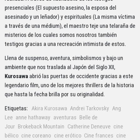
presenciales (El supuesto asesino, la esposa del
asesinado y un leñador) y espirituales (La misma víctima
a través de una médium), el maestro teje una telaraña de
misterios de los cuales somos nosotros también
testigos gracias a una recreación intimista de estos.
Llena de suspenso, aventura, simbolismos y bajo un
ambiente que nos traslada al Japón del Siglo XII,
Kurosawa
abrió las puertas de occidente gracias a este
legendario film, uno de los mejores thrillers de la historia
que hasta la fecha brilla por su originalidad.
Etiquetas:
Akira Kurosawa
Andrei Tarkovsky
Ang
Lee
anne hathaway
aventuras
Belle de
Jour
Brokeback Mountain
Catherine Deneuve
cine
bélico
cine coreano
cine erótico
Cine frances
cine