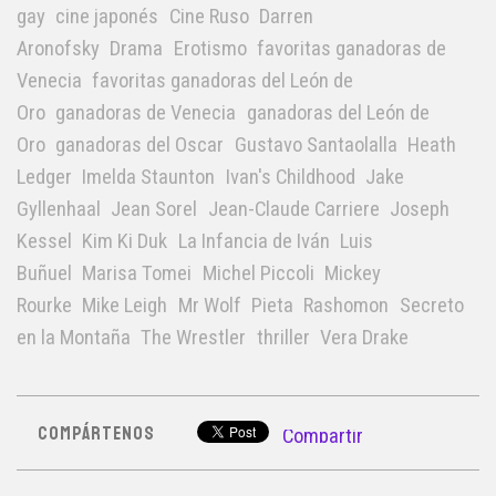
gay
cine japonés
Cine Ruso
Darren
Aronofsky
Drama
Erotismo
favoritas ganadoras de
Venecia
favoritas ganadoras del León de
Oro
ganadoras de Venecia
ganadoras del León de
Oro
ganadoras del Oscar
Gustavo Santaolalla
Heath
Ledger
Imelda Staunton
Ivan's Childhood
Jake
Gyllenhaal
Jean Sorel
Jean-Claude Carriere
Joseph
Kessel
Kim Ki Duk
La Infancia de Iván
Luis
Buñuel
Marisa Tomei
Michel Piccoli
Mickey
Rourke
Mike Leigh
Mr Wolf
Pieta
Rashomon
Secreto
en la Montaña
The Wrestler
thriller
Vera Drake
COMPÁRTENOS
Compartir