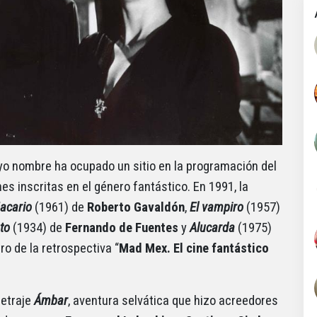
yo nombre ha ocupado un sitio en la programación del
s inscritas en el género fantástico. En 1991, la
acario
(1961) de
Roberto Gavaldón
,
El vampiro
(1957)
to
(1934) de
Fernando
de
Fuentes
y
Alucarda
(1975)
tro de la retrospectiva “
Mad Mex. El cine fantástico
metraje
Ámbar
, aventura selvática que hizo acreedores