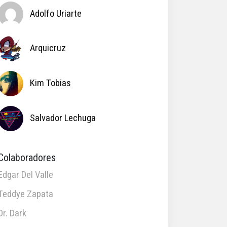
Adolfo Uriarte
Arquicruz
Kim Tobias
Salvador Lechuga
Colaboradores
Edgar Del Valle
Teddye Zapata
Dr. Dark