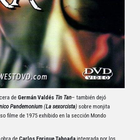
ecera de
Germán Valdés
Tin Tan
– también dejó
nico Pandemonium
(
La sexorcista
)
sobre monjita
oso filme de 1975 exhibido en la sección Mondo
a obra de
Carlos Enrique Taboada
integrada por los