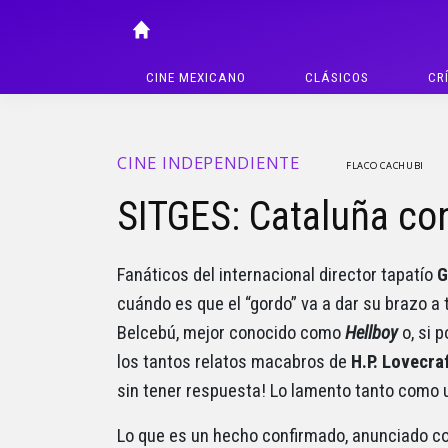
CINE MEXICANO
CLÁSICOS
CR
CINE INDEPENDIENTE
FLACO CACHUBI
SITGES: Cataluña co
Fanáticos del internacional director tapatío
G
cuándo es que el “gordo” va a dar su brazo a t
Belcebú, mejor conocido como
Hellboy
o, si p
los tantos relatos macabros de
H.P. Lovecra
sin tener respuesta! Lo lamento tanto como 
Lo que es un hecho confirmado, anunciado con