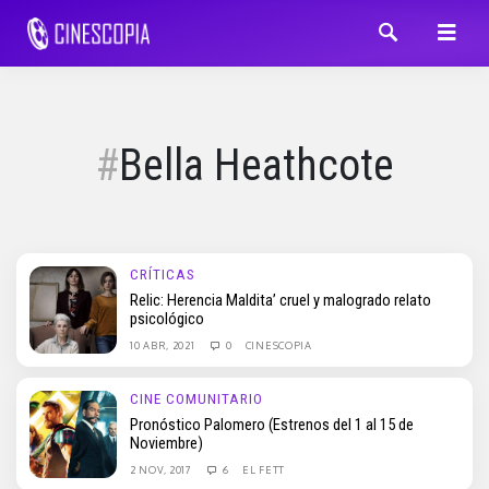
Bella Heathcote
CRÍTICAS
Relic: Herencia Maldita’ cruel y malogrado relato
psicológico
10 ABR, 2021
0
CINESCOPIA
CINE COMUNITARIO
Pronóstico Palomero (Estrenos del 1 al 15 de
Noviembre)
2 NOV, 2017
6
EL FETT