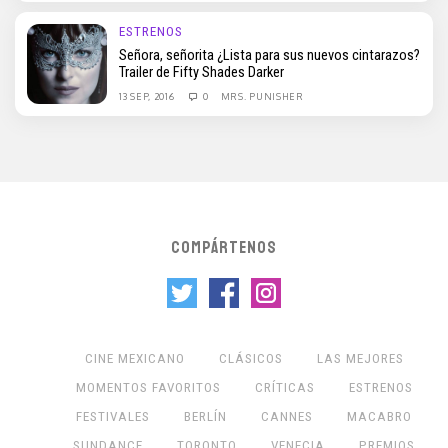
ESTRENOS
Señora, señorita ¿Lista para sus nuevos cintarazos?
Trailer de Fifty Shades Darker
13 SEP, 2016
0
MRS. PUNISHER
COMPÁRTENOS
CINE MEXICANO
CLÁSICOS
LAS MEJORES
MOMENTOS FAVORITOS
CRÍTICAS
ESTRENOS
FESTIVALES
BERLÍN
CANNES
MACABRO
SUNDANCE
TORONTO
VENECIA
PREMIOS