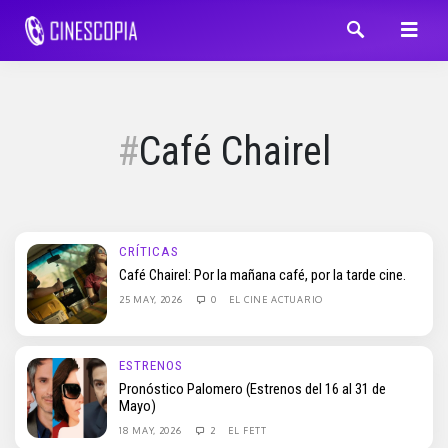
Café Chairel
CRÍTICAS
Café Chairel: Por la mañana café, por la tarde cine.
25 MAY, 2026
0
EL CINE ACTUARIO
ESTRENOS
Pronóstico Palomero (Estrenos del 16 al 31 de
Mayo)
18 MAY, 2026
2
EL FETT