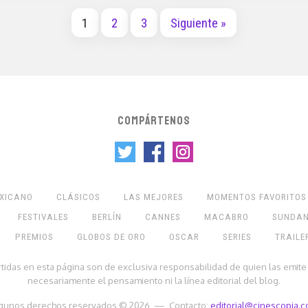
1
2
3
Siguiente »
COMPÁRTENOS
EXICANO
CLÁSICOS
LAS MEJORES
MOMENTOS FAVORITOS
FESTIVALES
BERLÍN
CANNES
MACABRO
SUNDA
PREMIOS
GLOBOS DE ORO
OSCAR
SERIES
TRAILE
rtidas en esta página son de exclusiva responsabilidad de quien las emite
necesariamente el pensamiento ni la línea editorial del blog.
gunos derechos reservados © 2026 — Contacto:
editorial@cinescopia.