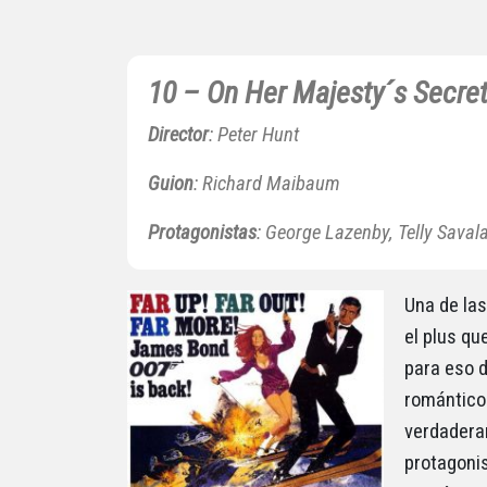
10 – On Her Majesty´s Secret
Director
: Peter Hunt
Guion
: Richard Maibaum
Protagonistas
: George Lazenby, Telly Savala
Una de las
el plus q
para eso 
romántico 
verdaderam
protagonis