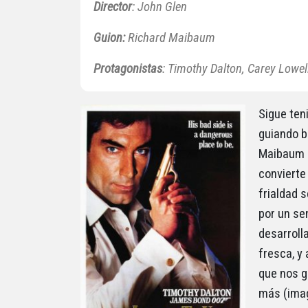
Director
: John Glen
Guion:
Richard Maibaum
Protagonistas
: Timothy Dalton, Carey Lowel
Sigue ten
guiando b
Maibaum a
convierte
frialdad 
por un se
desarrolla
fresca, y
que nos g
más (imag