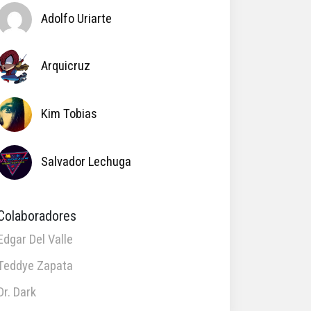
Adolfo Uriarte
Arquicruz
Kim Tobias
Salvador Lechuga
Colaboradores
Edgar Del Valle
Teddye Zapata
Dr. Dark