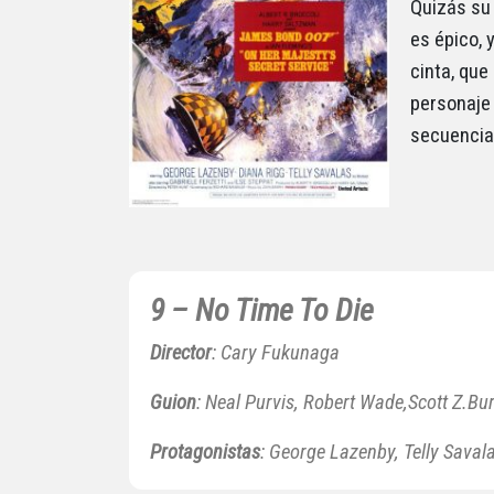
Quizás su 
es épico, 
cinta, que
personaje 
secuencia
9 – No Time To Die
Director
: Cary Fukunaga
Guion
: Neal Purvis, Robert Wade,Scott Z.B
Protagonistas
: George Lazenby, Telly Savala