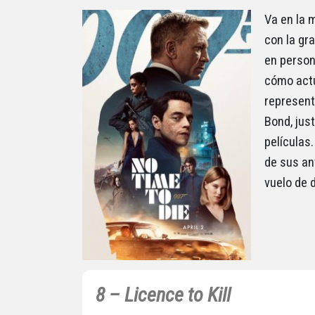
Va en la 
con la gr
en person
cómo actu
represent
Bond, jus
películas.
de sus an
vuelo de 
8 – Licence to Kill