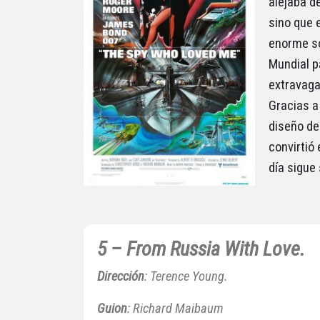
alejaba d
sino que 
enorme so
Mundial p
extravagan
Gracias a
diseño de
convirtió
día sigue
5 – From Russia With Love.
Dirección
: Terence Young.
Guion
: Richard Maibaum