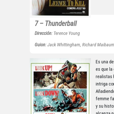
7 – Thunderball
Dirección
: Terence Young
Guion
: Jack Whittingham, Richard Maibaum
Es una de
es que la
realistas
intriga c
Añadiendo
femme fat
y su histo
alcanza p