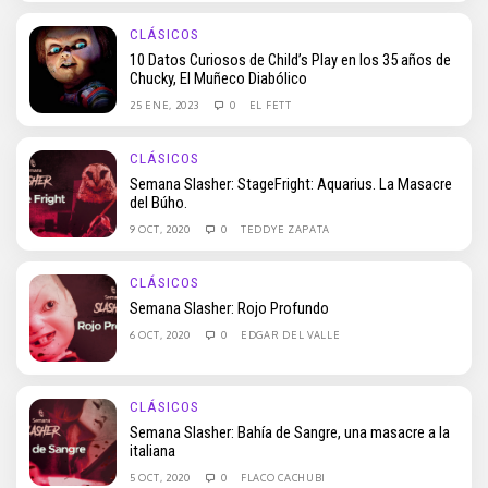
CLÁSICOS
10 Datos Curiosos de Child’s Play en los 35 años de
Chucky, El Muñeco Diabólico
25 ENE, 2023
0
EL FETT
CLÁSICOS
Semana Slasher: StageFright: Aquarius. La Masacre
del Búho.
9 OCT, 2020
0
TEDDYE ZAPATA
CLÁSICOS
Semana Slasher: Rojo Profundo
6 OCT, 2020
0
EDGAR DEL VALLE
CLÁSICOS
Semana Slasher: Bahía de Sangre, una masacre a la
italiana
5 OCT, 2020
0
FLACO CACHUBI