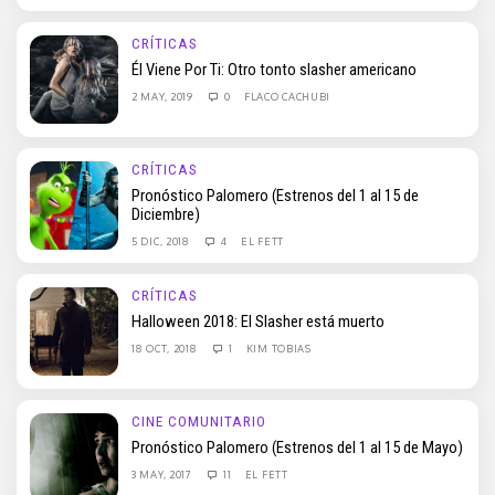
CRÍTICAS
Él Viene Por Ti: Otro tonto slasher americano
2 MAY, 2019
0
FLACO CACHUBI
CRÍTICAS
Pronóstico Palomero (Estrenos del 1 al 15 de
Diciembre)
5 DIC, 2018
4
EL FETT
CRÍTICAS
Halloween 2018: El Slasher está muerto
18 OCT, 2018
1
KIM TOBIAS
CINE COMUNITARIO
Pronóstico Palomero (Estrenos del 1 al 15 de Mayo)
3 MAY, 2017
11
EL FETT