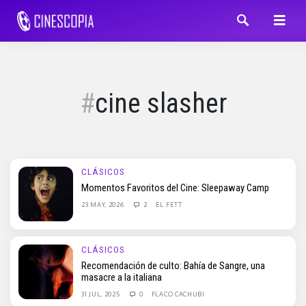
cine slasher
CLÁSICOS
Momentos Favoritos del Cine: Sleepaway Camp
23 MAY, 2026
2
EL FETT
CLÁSICOS
Recomendación de culto: Bahía de Sangre, una
masacre a la italiana
31 JUL, 2025
0
FLACO CACHUBI