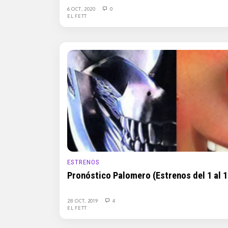
6 OCT, 2020
0
EL FETT
ESTRENOS
Pronóstico Palomero (Estrenos del 1 al 
28 OCT, 2019
4
EL FETT