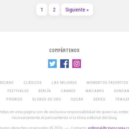
1
2
Siguiente »
COMPÁRTENOS
EXICANO
CLÁSICOS
LAS MEJORES
MOMENTOS FAVORITOS
FESTIVALES
BERLÍN
CANNES
MACABRO
SUNDA
PREMIOS
GLOBOS DE ORO
OSCAR
SERIES
TRAILE
rtidas en esta página son de exclusiva responsabilidad de quien las emite
necesariamente el pensamiento ni la línea editorial del blog.
gunos derechos reservados © 2026 — Contacto:
editorial@cinescopia.