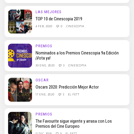
LAS MEJORES
TOP 10 de Cinescopia 2019
4 FEB, 2020
0
CINESCOPIA
PREMIOS
Nominados a los Premios Cinescopia 9a Edición
¡Vota ya!
30 ENE, 2020
3
CINESCOPIA
OSCAR
Oscars 2020: Predicción Mejor Actor
17 ENE, 2020
3
EL FETT
PREMIOS
The Favourite sigue vigente y arrasa con Los
Premios del Cine Europeo
11 DIC, 2019
0
EL FETT