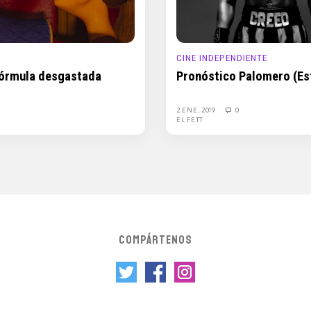
CINE INDEPENDIENTE
 fórmula desgastada
Pronóstico Palomero (Est
2 ENE, 2019
0
EL FETT
COMPÁRTENOS