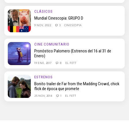
CLÁSICOS
Mundial Cinescopia: GRUPO D
9 NOV, 2022
3
CINESCOPIA
CINE COMUNITARIO
Pronóstico Palomero (Estrenos del 16 al 31 de
Enero)
19 ENE, 2017
8
EL FETT
ESTRENOS
Bonito trailer de Far from the Madding Crowd, chick
flick de época que promete
25 NOV, 2014
1
EL FETT