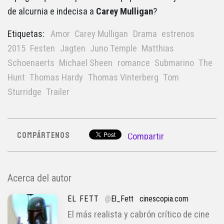
de alcurnia e indecisa a
Carey Mulligan
?
Etiquetas:
Amor
Carey Mulligan
Drama
estrenos
2015
Festen
Jagten
Juno Temple
Matthias
Schoenaerts
Michael Sheen
romance
Submarino
The
Hunt
Thomas Hardy
Thomas Vinterberg
Tom
Sturridge
Trailer
COMPÁRTENOS
Compartir
Acerca del autor
EL FETT
@
El_Fett
cinescopia.com
El más realista y cabrón crítico de cine