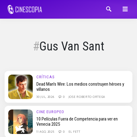
Gus Van Sant
CRÍTICAS
Dead Man’s Wire: Los medios construyen héroes y
villanos
30 JUL, 2026
0
JOSE ROBERTO ORTEGA
CINE EUROPEO
10 Películas Fuera de Competencia para ver en
Venecia 2025
11 AGO, 2025
0
EL FETT