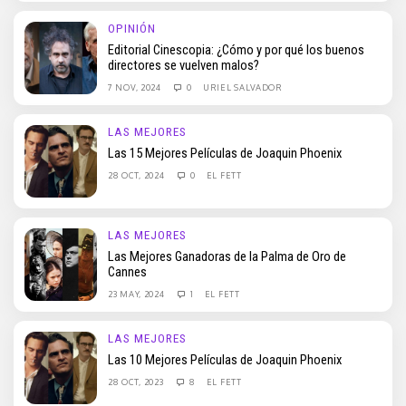
OPINIÓN
Editorial Cinescopia: ¿Cómo y por qué los buenos
directores se vuelven malos?
7 NOV, 2024
0
URIEL SALVADOR
LAS MEJORES
Las 15 Mejores Películas de Joaquin Phoenix
28 OCT, 2024
0
EL FETT
LAS MEJORES
Las Mejores Ganadoras de la Palma de Oro de
Cannes
23 MAY, 2024
1
EL FETT
LAS MEJORES
Las 10 Mejores Películas de Joaquin Phoenix
28 OCT, 2023
8
EL FETT