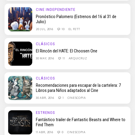
CINE INDEPENDIENTE
Pronóstico Palomero (Estrenos del 16 al 31 de
Julio)
20 JUL, 2016
10
EL FETT
CLÁSICOS
El Rincón del HATE: El Choosen One
30 MAY, 2016
11
ARQUICRUZ
CLÁSICOS
Recomendaciones para escapar de la cartelera: 7
Libros para Niños adaptados al Cine
30 ABR, 2016
1
CINESCOPIA
ESTRENOS
Fantástico trailer de Fantastic Beasts and Where to
Find Them
11 ABR, 2016
0
CINESCOPIA