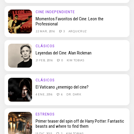
CINE INDEPENDIENTE
Momentos Favoritos del Cine: Leon the
Professional
22 MAR, 2016
3
ARQUICRUZ
CLÁSICOS
Leyendas del Cine: Alan Rickman
21 FEB, 2016
0
KIM TOBIAS
CLÁSICOS
El Vaticano ¿enemigo del cine?
4 ENE, 2016
6
DR. DARK
ESTRENOS
Primer teaser del spin off de Harry Potter: Fantastic
beasts and where to find them
15 DIC, 2015
2
KIM TOBIAS