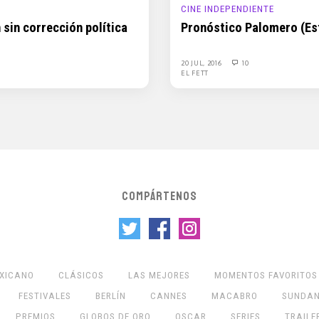
CINE INDEPENDIENTE
 sin corrección política
Pronóstico Palomero (Est
20 JUL, 2016
10
EL FETT
COMPÁRTENOS
EXICANO
CLÁSICOS
LAS MEJORES
MOMENTOS FAVORITOS
FESTIVALES
BERLÍN
CANNES
MACABRO
SUNDA
PREMIOS
GLOBOS DE ORO
OSCAR
SERIES
TRAILE