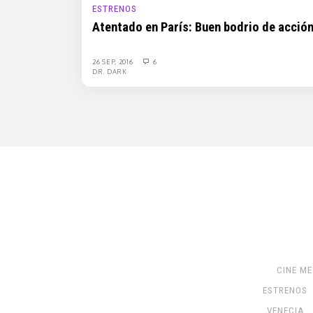
ESTRENOS
Atentado en París: Buen bodrio de acción
26 SEP, 2016
6
DR. DARK
CINE M
ESTRENOS
VENECIA