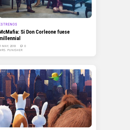
ESTRENOS
McMafia: Si Don Corleone fuese
millennial
31 MAY, 2018
0
MRS. PUNISHER