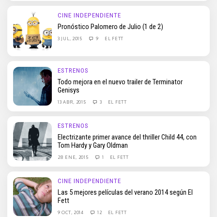
CINE INDEPENDIENTE
Pronóstico Palomero de Julio (1 de 2)
3 JUL, 2015
9
EL FETT
ESTRENOS
Todo mejora en el nuevo trailer de Terminator
Genisys
13 ABR, 2015
3
EL FETT
ESTRENOS
Electrizante primer avance del thriller Child 44, con
Tom Hardy y Gary Oldman
28 ENE, 2015
1
EL FETT
CINE INDEPENDIENTE
Las 5 mejores películas del verano 2014 según El
Fett
9 OCT, 2014
12
EL FETT