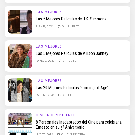
LAS MEJORES
Las 5 Mejores Películas de J.K. Simmons
9 ENE, 2024
0
EL FETT
LAS MEJORES
Las 5 Mejores Películas de Allison Janney
19 NOV, 2023
0
EL FETT
LAS MEJORES
Las 20 Mejores Películas “Coming of Age”
15 JUN, 2020
7
EL FETT
CINE INDEPENDIENTE
8 Personajes Inadaptados del Cine para celebrar a
Ernesto en su ¿? Aniversario
13 OCT, 2015
0
CINESCOPIA