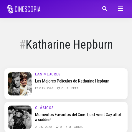
Katharine Hepburn
LAS MEJORES
Las Mejores Películas de Katharine Hepburn
12 MAY, 2026
0
EL FETT
CLÁSICOS
Momentos Favoritos del Cine: I just went Gay all of
a sudden!
2 JUN, 2020
0
KIM TOBIAS