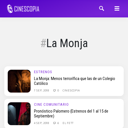
La Monja
ESTRENOS
La Monja: Menos terrorífica que las de un Colegio
Católico
7 SEP, 2018
0
CINESCOPIA
CINE COMUNITARIO
Pronóstico Palomero (Estrenos del 1 al 15 de
Septiembre)
4 SEP, 2018
6
EL FETT