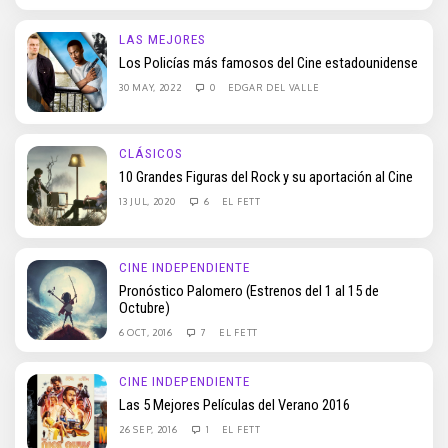
LAS MEJORES
Los Policías más famosos del Cine estadounidense
30 MAY, 2022
0
EDGAR DEL VALLE
CLÁSICOS
10 Grandes Figuras del Rock y su aportación al Cine
13 JUL, 2020
6
EL FETT
CINE INDEPENDIENTE
Pronóstico Palomero (Estrenos del 1 al 15 de
Octubre)
6 OCT, 2016
7
EL FETT
CINE INDEPENDIENTE
Las 5 Mejores Películas del Verano 2016
26 SEP, 2016
1
EL FETT