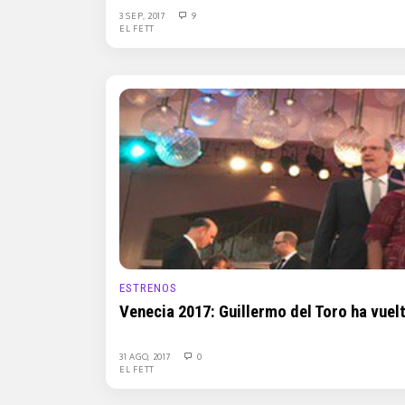
3 SEP, 2017
9
EL FETT
ESTRENOS
Venecia 2017: Guillermo del Toro ha vuel
31 AGO, 2017
0
EL FETT