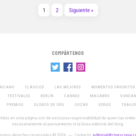
1
2
Siguiente »
COMPÁRTENOS
EXICANO
CLÁSICOS
LAS MEJORES
MOMENTOS FAVORITOS
FESTIVALES
BERLÍN
CANNES
MACABRO
SUNDA
PREMIOS
GLOBOS DE ORO
OSCAR
SERIES
TRAILE
rtidas en esta página son de exclusiva responsabilidad de quien las emite
necesariamente el pensamiento ni la línea editorial del blog.
gunos derechos reservados © 2026 — Contacto:
editorial@cinescopia.