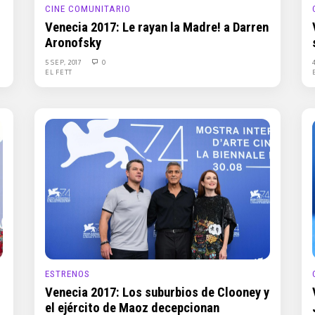
CINE COMUNITARIO
Venecia 2017: Le rayan la Madre! a Darren
Aronofsky
5 SEP, 2017
0
EL FETT
ESTRENOS
Venecia 2017: Los suburbios de Clooney y
el ejército de Maoz decepcionan