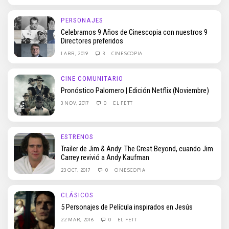
PERSONAJES
Celebramos 9 Años de Cinescopia con nuestros 9
Directores preferidos
1 ABR, 2019
3
CINESCOPIA
CINE COMUNITARIO
Pronóstico Palomero | Edición Netflix (Noviembre)
3 NOV, 2017
0
EL FETT
ESTRENOS
Trailer de Jim & Andy: The Great Beyond, cuando Jim
Carrey revivió a Andy Kaufman
23 OCT, 2017
0
CINESCOPIA
CLÁSICOS
5 Personajes de Película inspirados en Jesús
22 MAR, 2016
0
EL FETT