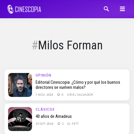
Milos Forman
OPINIÓN
Editorial Cinescopia: ¿Cómo y por qué los buenos
directores se vuelven malos?
7 NOV, 2024
0
URIEL SALVADOR
CLÁSICOS
40 años de Amadeus
23 SEP, 2024
2
EL FETT