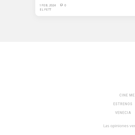
1 FEB, 2024
0
EL FETT
CINE M
ESTRENOS
VENECIA
Las opiniones ve