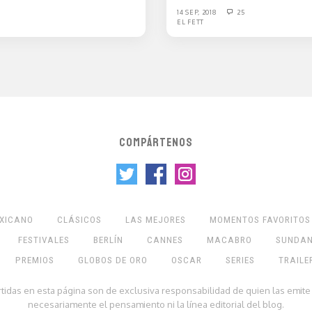
14 SEP, 2018
25
EL FETT
COMPÁRTENOS
EXICANO
CLÁSICOS
LAS MEJORES
MOMENTOS FAVORITOS
FESTIVALES
BERLÍN
CANNES
MACABRO
SUNDA
PREMIOS
GLOBOS DE ORO
OSCAR
SERIES
TRAILE
rtidas en esta página son de exclusiva responsabilidad de quien las emite
necesariamente el pensamiento ni la línea editorial del blog.