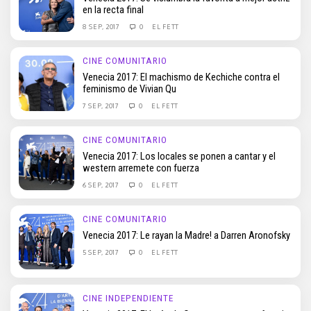
en la recta final
8 SEP, 2017
0
EL FETT
CINE COMUNITARIO
Venecia 2017: El machismo de Kechiche contra el
feminismo de Vivian Qu
7 SEP, 2017
0
EL FETT
CINE COMUNITARIO
Venecia 2017: Los locales se ponen a cantar y el
western arremete con fuerza
6 SEP, 2017
0
EL FETT
CINE COMUNITARIO
Venecia 2017: Le rayan la Madre! a Darren Aronofsky
5 SEP, 2017
0
EL FETT
CINE INDEPENDIENTE