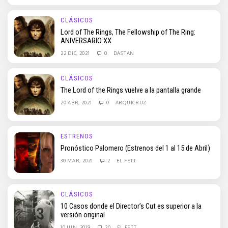
CLÁSICOS
Lord of The Rings, The Fellowship of The Ring:
ANIVERSARIO XX
22 DIC, 2021
0
DASTAN
CLÁSICOS
The Lord of the Rings vuelve a la pantalla grande
20 ABR, 2021
0
ARQUICRUZ
ESTRENOS
Pronóstico Palomero (Estrenos del 1 al 15 de Abril)
30 MAR, 2021
2
EL FETT
CLÁSICOS
10 Casos donde el Director’s Cut es superior a la
versión original
10 JUN, 2019
20
EL FETT