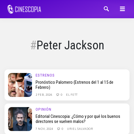
Peter Jackson
ESTRENOS
Pronóstico Palomero (Estrenos del 1 al 15 de
Febrero)
2 FEB, 2026
0
EL FETT
OPINIÓN
Editorial Cinescopia: ¿Cómo y por qué los buenos
directores se vuelven malos?
7 NOV, 2024
0
URIEL SALVADOR