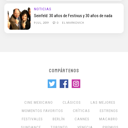
NOTICIAS
Seinfeld: 30 años de Festivus y 30 años de nada
9 JUL, 2019
0
EL MARKOVICH
COMPÁRTENOS
CINE MEXICANO
CLÁSICOS
LAS MEJORES
MOMENTOS FAVORITOS
CRÍTICAS
ESTRENOS
FESTIVALES
BERLÍN
CANNES
MACABRO
SUNDANCE
TORONTO
VENECIA
PREMIOS