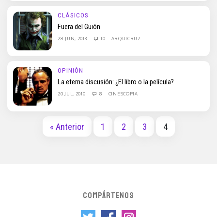
CLÁSICOS
Fuera del Guión
28 JUN, 2013
10
ARQUICRUZ
OPINIÓN
La eterna discusión: ¿El libro o la película?
20 JUL, 2010
8
CINESCOPIA
« Anterior
1
2
3
4
COMPÁRTENOS