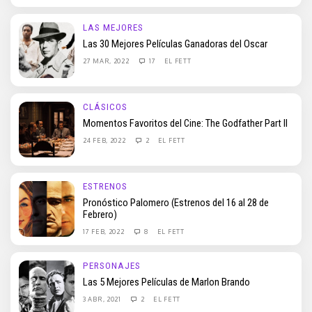
LAS MEJORES
Las 30 Mejores Películas Ganadoras del Oscar
27 MAR, 2022
17
EL FETT
CLÁSICOS
Momentos Favoritos del Cine: The Godfather Part II
24 FEB, 2022
2
EL FETT
ESTRENOS
Pronóstico Palomero (Estrenos del 16 al 28 de
Febrero)
17 FEB, 2022
8
EL FETT
PERSONAJES
Las 5 Mejores Películas de Marlon Brando
3 ABR, 2021
2
EL FETT