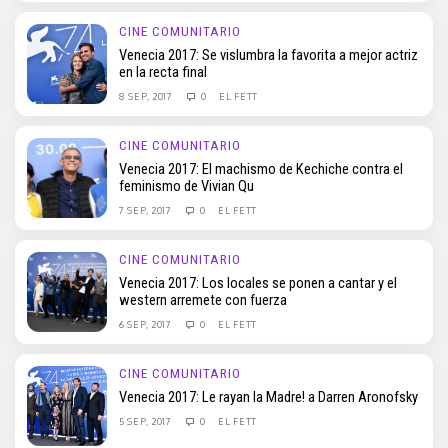
CINE COMUNITARIO
Venecia 2017: Se vislumbra la favorita a mejor actriz
en la recta final
8 SEP, 2017
0
EL FETT
CINE COMUNITARIO
Venecia 2017: El machismo de Kechiche contra el
feminismo de Vivian Qu
7 SEP, 2017
0
EL FETT
CINE COMUNITARIO
Venecia 2017: Los locales se ponen a cantar y el
western arremete con fuerza
6 SEP, 2017
0
EL FETT
CINE COMUNITARIO
Venecia 2017: Le rayan la Madre! a Darren Aronofsky
5 SEP, 2017
0
EL FETT