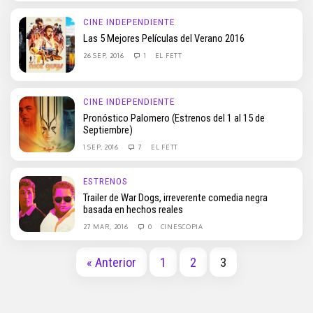
CINE INDEPENDIENTE
Las 5 Mejores Películas del Verano 2016
26 SEP, 2016
1
EL FETT
CINE INDEPENDIENTE
Pronóstico Palomero (Estrenos del 1 al 15 de
Septiembre)
1 SEP, 2016
7
EL FETT
ESTRENOS
Trailer de War Dogs, irreverente comedia negra
basada en hechos reales
27 MAR, 2016
0
CINESCOPIA
« Anterior
1
2
3