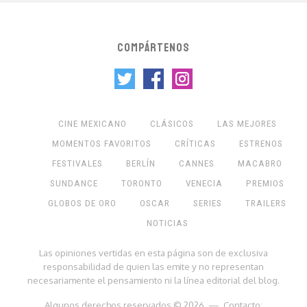
COMPÁRTENOS
CINE MEXICANO
CLÁSICOS
LAS MEJORES
MOMENTOS FAVORITOS
CRÍTICAS
ESTRENOS
FESTIVALES
BERLÍN
CANNES
MACABRO
SUNDANCE
TORONTO
VENECIA
PREMIOS
GLOBOS DE ORO
OSCAR
SERIES
TRAILERS
NOTICIAS
Las opiniones vertidas en esta página son de exclusiva
responsabilidad de quien las emite y no representan
necesariamente el pensamiento ni la línea editorial del blog.
Algunos derechos reservados © 2026 — Contacto: