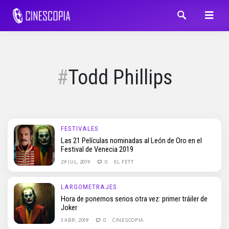
Todd Phillips
FESTIVALES
Las 21 Películas nominadas al León de Oro en el
Festival de Venecia 2019
29 JUL, 2019
0
EL FETT
LARGOMETRAJES
Hora de ponernos serios otra vez: primer tráiler de
Joker
3 ABR, 2019
0
CINESCOPIA