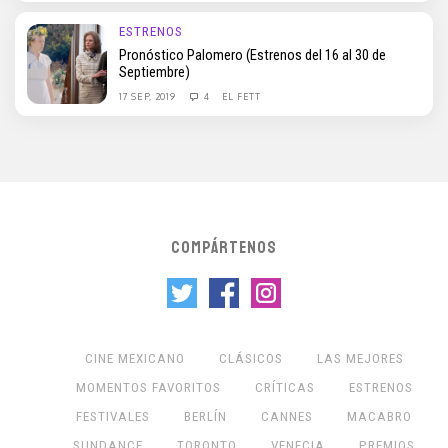
ESTRENOS
Pronóstico Palomero (Estrenos del 16 al 30 de
Septiembre)
17 SEP, 2019
4
EL FETT
COMPÁRTENOS
CINE MEXICANO
CLÁSICOS
LAS MEJORES
MOMENTOS FAVORITOS
CRÍTICAS
ESTRENOS
FESTIVALES
BERLÍN
CANNES
MACABRO
SUNDANCE
TORONTO
VENECIA
PREMIOS