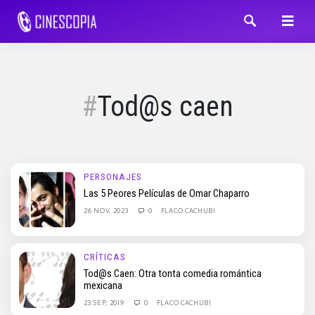
Tod@s caen
PERSONAJES
Las 5 Peores Películas de Omar Chaparro
26 NOV, 2023
0
FLACO CACHUBI
CRÍTICAS
Tod@s Caen: Otra tonta comedia romántica
mexicana
23 SEP, 2019
0
FLACO CACHUBI