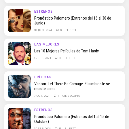
ESTRENOS
Pronóstico Palomero (Estrenos del 16 al 30 de
Junio)
18 JUN, 2024
0
EL FETT
LAS MEJORES
Las 10 Mejores Películas de Tom Hardy
15 SEP, 2023
8
EL FETT
CRÍTICAS
Venom: Let There Be Carnage: El simbionte se
resiste a irse.
7 OCT, 2021
1
CINESCOPIA
ESTRENOS
Pronóstico Palomero (Estrenos del 1 al 15 de
Octubre)
30 SEP, 2021
11
EL FETT