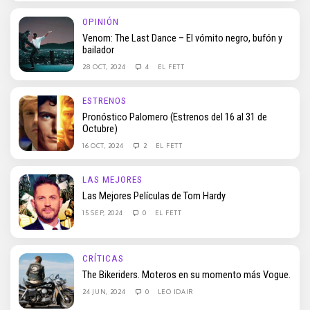
OPINIÓN
Venom: The Last Dance – El vómito negro, bufón y
bailador
28 OCT, 2024
4
EL FETT
ESTRENOS
Pronóstico Palomero (Estrenos del 16 al 31 de
Octubre)
16 OCT, 2024
2
EL FETT
LAS MEJORES
Las Mejores Películas de Tom Hardy
15 SEP, 2024
0
EL FETT
CRÍTICAS
The Bikeriders. Moteros en su momento más Vogue.
24 JUN, 2024
0
LEO IDAIR