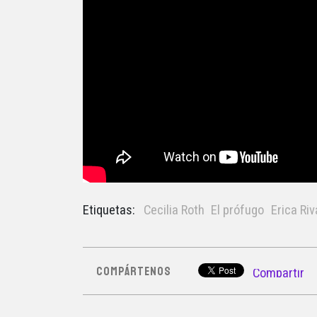
Etiquetas:
Cecilia Roth
El prófugo
Erica Ri
COMPÁRTENOS
Compartir