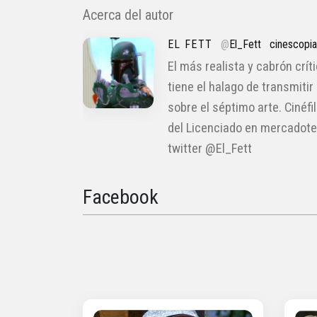
Acerca del autor
EL FETT
@
El_Fett
cinescopi
El más realista y cabrón crít
tiene el halago de transmitir
sobre el séptimo arte. Cinéfi
del Licenciado en mercadote
twitter @El_Fett
Facebook