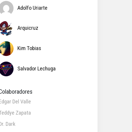
Adolfo Uriarte
Arquicruz
Kim Tobias
Salvador Lechuga
Colaboradores
Edgar Del Valle
Teddye Zapata
Dr. Dark