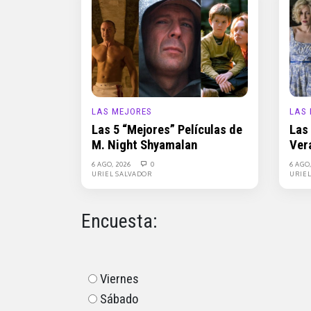
LAS MEJORES
LAS
Las 5 “Mejores” Películas de
Las
M. Night Shyamalan
Ver
6 AGO, 2026
0
6 AGO
URIEL SALVADOR
URIE
Encuesta:
Viernes
Sábado