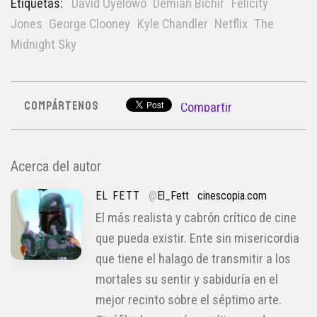
Etiquetas:
David Oyelowo
Demián Bichir
Felicity
Jones
George Clooney
Kyle Chandler
Netflix
The
Midnight Sky
COMPÁRTENOS
Compartir
Acerca del autor
EL FETT
@
El_Fett
cinescopia.com
El más realista y cabrón crítico de cine
que pueda existir. Ente sin misericordia
que tiene el halago de transmitir a los
mortales su sentir y sabiduría en el
mejor recinto sobre el séptimo arte.