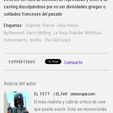
casting disculpándose por no ser divinidades griegas o
soldados franceses del pasado
Etiquetas:
Charlize Theron
Gina Prince-
Bythewood
Harry Melling
La Vieja Guardia
Matthias
Schoenaerts
Netflix
The Old Guard
COMPÁRTENOS
Compartir
Acerca del autor
EL FETT
@
El_Fett
cinescopia.com
El más realista y cabrón crítico de cine
que pueda existir. Ente sin misericordia