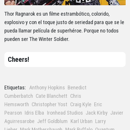
Thor Ragnarok es un filme estrambótico, colorido,
explosivo y con el toque justo de seriedad para que se le
pueda llamar película de superhéroe. Porque no todos
pueden ser The Winter Soldier.
Cheers!
Etiquetas:
Anthony Hopkins
Benedict
Cumberbatch
Cate Blanchett
Chris
Hemsworth
Christopher Yost
Craig Kyle
Eric
Pearson
Idris Elba
Ironhead Studios
Jack Kirby
Javier
Aguirresarobe
Jeff Goldblum
Karl Urban
Larry
Lieber
Mark Mothersbaugh
Mark Ruffalo
Quantum